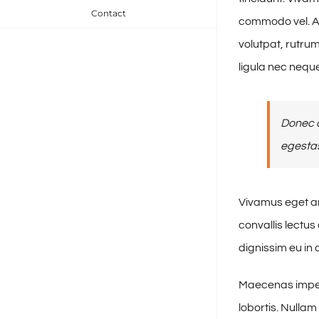
Contact
commodo vel. A
volutpat, rutrum
ligula nec nequ
Donec a
egestas
Vivamus eget ar
convallis lectu
dignissim eu in
Maecenas imperd
lobortis. Nullam