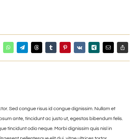
ctor. Sed congue risus id congue dignissim. Nullam et
um ante, tincidunt ac justo ut, egestas bibendum felis.
 tincidunt odio neque. Morbi dignissim quis nisl in
raesent pellentesque elit dui, vitae ultrices tortor