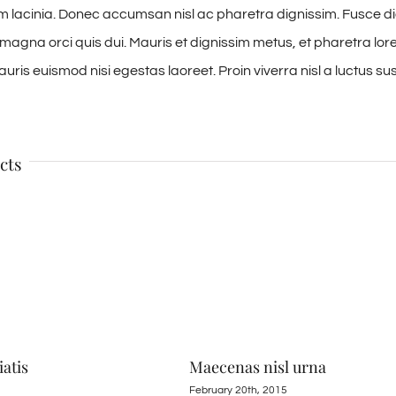
am lacinia. Donec accumsan nisl ac pharetra dignissim. Fusce di
s magna orci quis dui. Mauris et dignissim metus, et pharetra lore
ris euismod nisi egestas laoreet. Proin viverra nisl a luctus suscip
cts
iatis
Maecenas nisl urna
February 20th, 2015