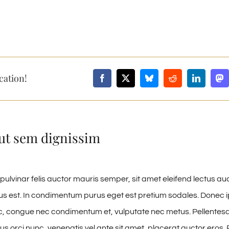
cation!
ut sem dignissim
pulvinar felis auctor mauris semper, sit amet eleifend lectus au
 est. In condimentum purus eget est pretium sodales. Donec ips
, congue nec condimentum et, vulputate nec metus. Pellentesque
us orci nunc, venenatis vel ante sit amet, placerat auctor eros. P