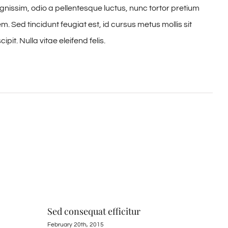
gnissim, odio a pellentesque luctus, nunc tortor pretium
m. Sed tincidunt feugiat est, id cursus metus mollis sit
it. Nulla vitae eleifend felis.
Sed consequat efficitur
Dui
February 20th, 2015
Febr