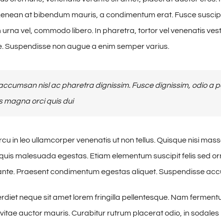
enean at bibendum mauris, a condimentum erat. Fusce suscipit
 urna vel, commodo libero. In pharetra, tortor vel venenatis ve
e. Suspendisse non augue a enim semper varius.
ccumsan nisl ac pharetra dignissim. Fusce dignissim, odio a pell
 magna orci quis dui
cu in leo ullamcorper venenatis ut non tellus. Quisque nisi mas
s quis malesuada egestas. Etiam elementum suscipit felis sed orn
 ante. Praesent condimentum egestas aliquet. Suspendisse acc
iet neque sit amet lorem fringilla pellentesque. Nam fermentu
 vitae auctor mauris. Curabitur rutrum placerat odio, in sodales 