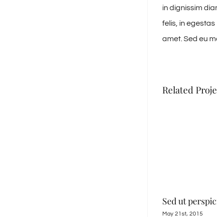
in dignissim di
felis, in egesta
amet. Sed eu mau
Related Proje
Neque porro quisquam
Sed ut perspic
May 21st, 2015
May 21st, 2015