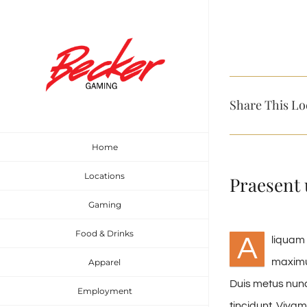
Skip
to
content
Share This Lo
Home
Locations
Praesent 
Gaming
Food & Drinks
A
liquam 
maximus
Apparel
Duis metus nunc
Employment
tincidunt. Vivam